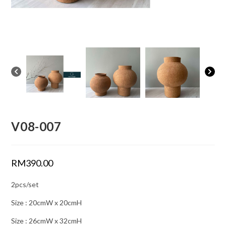
V08-007
RM
390.00
2pcs/set
Size : 20cmW x 20cmH
Size : 26cmW x 32cmH